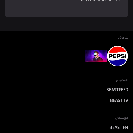
www.mdlbeast.com
شركاؤنا
المحتوى
BEASTFEED
BEAST TV
موسيقى
BEAST FM