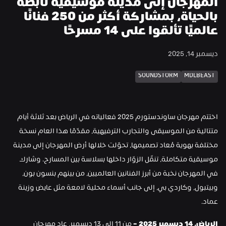
المهرجان إلى مدينة موسيقية نابضة 
بالحياة، بمشاركة أكثر من 250 فنانًا 
عالميًا تألقوا على 14 مسرحًا
ديسمبر 14, 2025
SOUNDSTORM
MDLBEAST
اختتم مهرجان ساوندستورم 2025 فعالياته في الرياض بعد ثلاثة أيام 
متتالية من الموسيقى والتجارب الترفيهية، مقدّمًا هذا العام نسخة 
مختلفة بهوية مُعاد تصميمها، تحوّلت خلالها أرض المهرجان إلى مدينة 
موسيقية متكاملة، تنقّل الزوّار داخلها بسلاسة بين المسارح. وشارك 
في المهرجان نخبة من أبرز الفنانين العالميين، من بينهم بنسون بون، 
وبيتبول، وكاردي بي، إلى جانب أسماء محلية لامعة مثل عايض وزينة 
عماد.
الرياض، 14 ديسمبر 2025 –
 من 11 إلى 13 ديسمبر، عاد مهرجان 