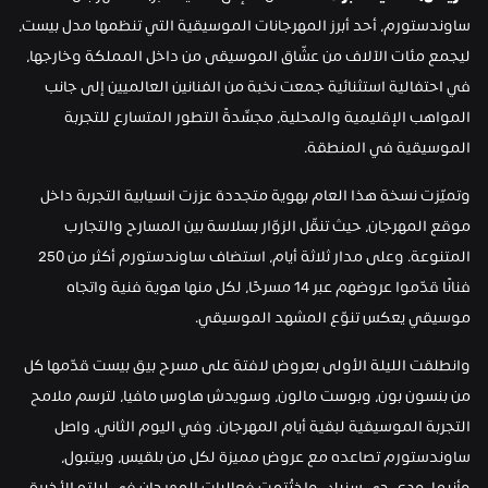
ساوندستورم، أحد أبرز المهرجانات الموسيقية التي تنظمها مدل بيست، 
ليجمع مئات الآلاف من عشّاق الموسيقى من داخل المملكة وخارجها، 
في احتفالية استثنائية جمعت نخبة من الفنانين العالميين إلى جانب 
المواهب الإقليمية والمحلية، مجسِّدةً التطور المتسارع للتجربة 
الموسيقية في المنطقة.
وتميّزت نسخة هذا العام بهوية متجددة عززت انسيابية التجربة داخل 
موقع المهرجان، حيث تنقّل الزوّار بسلاسة بين المسارح والتجارب 
المتنوعة. وعلى مدار ثلاثة أيام، استضاف ساوندستورم أكثر من 250 
فنانًا قدّموا عروضهم عبر 14 مسرحًا، لكل منها هوية فنية واتجاه 
موسيقي يعكس تنوّع المشهد الموسيقي.
وانطلقت الليلة الأولى بعروض لافتة على مسرح بيق بيست قدّمها كل 
من بنسون بون، وبوست مالون، وسويدش هاوس مافيا، لترسم ملامح 
التجربة الموسيقية لبقية أيام المهرجان. وفي اليوم الثاني، واصل 
ساوندستورم تصاعده مع عروض مميزة لكل من بلقيس، وبيتبول، 