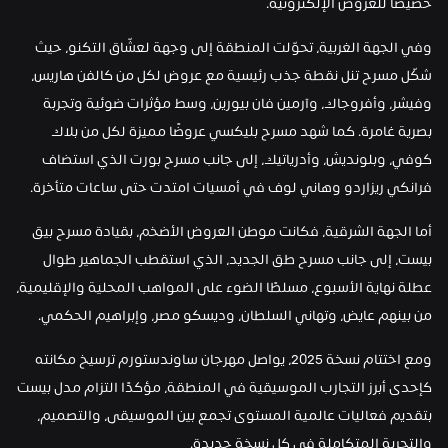
خصيصًا للعروض الإلكترونية.
وفي الجهة الغربية، تحوّلت المنطقة إلى وجهة لعشّاق التكنو، حيث 
شكّل مسرح تنل نقطة جذب رئيسية مع عروض لكل من كالفن هاريس، 
وفيشر، وأفروجاك، وآرمين فان بيورين، وسط مؤثرات ضوئية وتجربة 
بصرية غامرة. كما شهد مسرح بليكسي عروضًا مميزة لكل من بلاك 
كوفي، وبلونديش، وأدرياتيك، إلى جانب مسرح بورت الذي استضاف 
فرانكي ريزاردو وهاني لوف في أمسيات امتدت حتى ساعات متأخرة.
أما الجهة الشرقية، فكانت موطن العروض الأضخم، بقيادة مسرح بيق 
بيست، إلى جانب مسرح طق الجديد، الذي استقطب الجماهير طوال 
عطلة نهاية الأسبوع، مسلطًا الضوء على المواهب المحلية والإقليمية، 
من بينهم عايض، وتهاني السلطان، وديسكو مصر، وإبراهيم الحكمي.
ومع اختتام نسخة 2025، يواصل مهرجان ساوندستورم ترسيخ مكانته 
كإحدى أبرز التجارب الموسيقية في المنطقة، مؤكدًا التزام مدل بيست 
بتقديم فعاليات عالمية المستوى تجمع بين الموسيقى، والتصميم، 
والتجربة المتكاملة في كل نسخة جديدة.