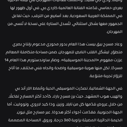
وأنيما، ودي جي سنيك. واختُتمت فعاليات المهرجان في ليلته الأخيرة 
بعرض حماسي قدّمته الفنانة العالمية كاردي بي، في أول ظهور لها 
في المملكة العربية السعودية، بعد أسابيع من الترقب، حيث تفاعل 
الجمهور معها بشكل استثنائي، لتُسدل الستارة على نسخة لا تُنسى من 
المهرجان.
وعاد مسرح بيق بيست هذا العام بدور محوري مدعوم بإنتاج بصري 
متطوّر، ليشكّل القلب النابض للمهرجان، ضمن مساحة متكاملة المعالم 
عززت مفهوم «المدينة الموسيقية». وضمّ ساوندستورم هذا العام 14 
مسرحًا، لكل منها هوية موسيقية واضحة واتجاه فني مختلف، ما أتاح 
للزوّار تجربة متنوّعة.
في الجهة الشمالية، تصدّرت الموسيقى الحية وأنماط الآر أند بي 
والهيب هوب المشهد، حيث برز مسرح بارك كأحد أكثر المسارح تفاعلًا، 
من خلال عروض قدّمها كل من تايلا، وزين، وذا كيد لاروي، وتووليت. أما 
الجهة الجنوبية، فقدّمت أجواء أكثر هدوءًا، عبر مسارح مثل نيون، 
الخيمة الدائرية المضيئة بزاوية 360 درجة، وروق، المساحة المصممة 