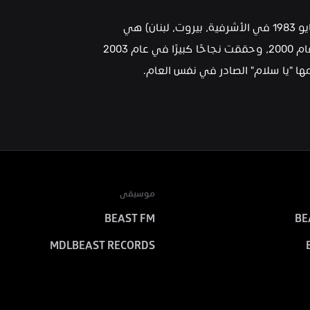
نانسي عجرم (العربية: نانسي عجرم) (ولدت في 16 مايو 1983 في الأشرفية، بيروت، لبنان) هي 
مغنية عربية شهيرة من لبنان. صدر ألبومها الأول في عام 2000، وحققت نجاحًا كبيرًا في عام 2003 
ا "يا سلام" الصادر في نفس العام.
موسيقى
BEAST FM
BE
MDLBEAST RECORDS