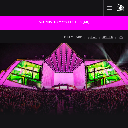
SOUNDSTORM 2023 TICKETS (AR)
XP FEED
الفنانين
LOREM IPSUM