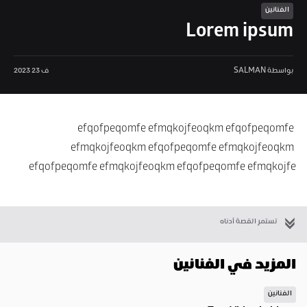
الفنانين
Lorem ipsum
بواسطة SALMAN
ف 23 2023
efqofpeqomfe efmqkojfeoqkm efqofpeqomfe 
efmqkojfeoqkm efqofpeqomfe efmqkojfeoqkm 
efqofpeqomfe efmqkojfeoqkm efqofpeqomfe efmqkojfe
تستمر القصة أدناه
المزيد في الفنانين
الفنانين