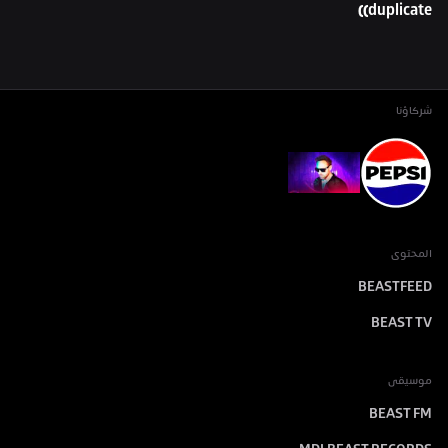
(duplicate)
شركاؤنا
المحتوى
BEASTFEED
BEAST TV
موسيقى
BEAST FM