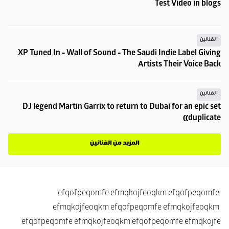
Test Video in blogs
الفنانين
XP Tuned In - Wall of Sound - The Saudi Indie Label Giving 
Artists Their Voice Back
الفنانين
DJ legend Martin Garrix to return to Dubai for an epic set 
(duplicate)
المزيد من الفنانين
efqofpeqomfe efmqkojfeoqkm efqofpeqomfe 
efmqkojfeoqkm efqofpeqomfe efmqkojfeoqkm 
efqofpeqomfe efmqkojfeoqkm efqofpeqomfe efmqkojfe