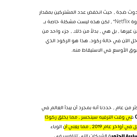
تسببت نتائج Netflix للربع الأول من عام 2022 في حدوث ضجة ، حيث انخفض عدد المشتركين بمقدار 
 لا تعمل بمعزل عن غيرها ، بل هي ، بدلاً من ذلك ، جزء واحد من 
اقتصاد الاهتمام المترابط - اقتصاد الاهتمام الذي يدخل الآن في حالة ركود. هذا هو الركود الذي 
عندما توقعت MIDiA "ركود الاهتمام القادم" منذ أكثر من عام ، حددنا أنه بمجرد أن يبدأ العالم في 
 ف
ي وقت الترفيه سينحسر ، مما يخلق ركودًا 
م 2019 ، مما يعني أن
 الوباء 