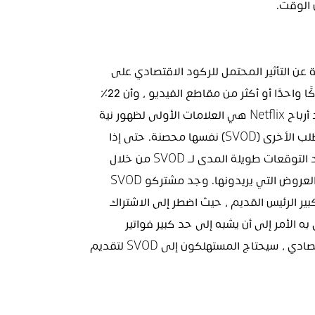
مرة أخرى في عام 2020 ، عندما بدأنا الكتابة لأول مرة عن التأثير المحتمل للركود الاقتصادي على 
الترفيه ، حددنا أن 22٪ من المستهلكين سيلغون اشتراكًا واحدًا أو أكثر من مقاطع الفيديو ، وأن 22٪ 
سيقللون من الموسيقى المدفوعة إلى المجانية. تُعد أرباح Netflix هي العلامات الأولى لظهور نية 
المستهلك هذه. يجب ألا تعتبر خدمات الفيديو عند الطلب الأخرى (SVOD) نفسها محصنة. حتى إذا 
كان الاقتصاد سيستقر غدًا ، فمن المرجح أن يتم تحديد التوقعات طويلة المدى لـ SVOD من خلال 
مبدلات ذكية تتنقل باستمرار عبر الخدمات لمشاهدة العروض التي يريدونها. وجد مشتركو SVOD 
أنفسهم يفكرون في أن المدير الجديد يشبه إلى حد كبير الرئيس القديم ، حيث اضطر إلى الاشتراك 
في العديد من الخدمات لدرجة أن إنفاق SVOD انتهى به الأمر إلى أن يشبه إلى حد كبير فواتير 
التلفزيون المدفوعة القديمة. في فترات الركود الاقتصادي ، سيحتاج المستهلكون إلى SVOD لتقديم 