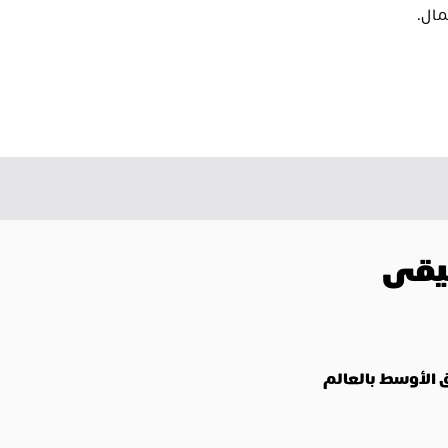
ال.
يقى