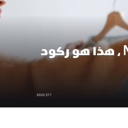
ننسى ذروة Netflix ، هذا هو ركود 
أ 27 2022