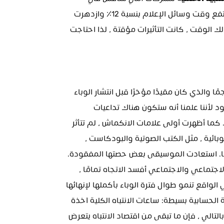
لبية الحتمي
ة ل
لشركات التي تتنافس في
الإغلاق ، ارتفع وقت وسائل الإعلام بنسبة 12٪ وازدهرت 
جميع أشكال الترفيه المنزلي ، ولكن كما حذرنا في ذلك الوقت ، كانت التأثيرات مؤقتة ، لذا احتاجت 
كانت العودة إلى اقتصاد الاهتمام الذي كان أصغر حجمًا والذي كان مقيدًا مؤخرًا قبل انتشار الوباء 
أمرًا مؤلمًا على الدوام. وصفنا هذا الانكماش بأنه ركود لأننا علمنا أنه ستكون هناك تداعيات 
اقتصادية واضحة. ليس أقلها أن التأثير لم يكن متكافئًا. كما أظهرت أولى علامات الانكماش ، لم تتأثر 
جميع القطاعات بالتساوي. شهدت قطاعات الطفرة الوبائية ، مثل الكتب الصوتية والبودكاست ، 
اختفاء أجزاء أكبر من وقت استهلاكها المكتشف حديثًا. استعادت الموسيقى بعض حصتها المفقودة. 
انخفض الفيديو (بما في ذلك Netflix) ، لكن الفيديو الاجتماعي والاجتماعي أفسد الاتجاه تمامًا ، 
ليس فقط استعادة بعض الحصة المفقودة ، ولكن في الواقع تنمو طوال فترة الوباء بأكملها لإنهائها 
بساعات أكثر مما كانت عليه عندما دخلت فيه. العملية الحسابية بسيطة: ساعات الانتباه الكلية آخذة 
في الانخفاض ، والتواصل الاجتماعي يزداد ساعات ، وبالتالي ، فإن ما تبقى من اقتصاد الانتباه يتعرض 