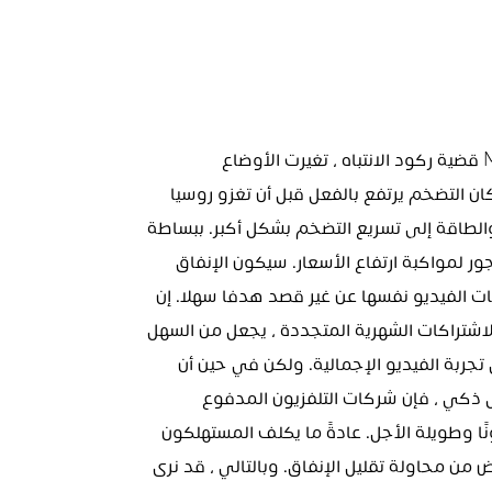
لكن ، لسوء الحظ ، هناك المزيد. منذ أن قدمت MIDiA قضية ركود الانتباه ، تغيرت الأوضاع 
الجيوسياسية والاقتصادية العالمية - بعبارة ملطفة. كان التضخم يرتفع بالفعل قبل أن تغزو روسيا 
أوكرانيا ، وسيؤدي تأثير الحرب على إمدادات الحبوب والطاقة إلى تسريع التضخم بشكل أكبر. ببساطة 
، سيشعر المستهلكون بضغط متزايد ، حيث تتسابق الأجور لمواكبة ارتفاع الأسعار. سيكون الإنفاق 
على الترفيه التقديري من أوائل الضحايا. جعلت اشتراكات الفيديو نفسها عن غير قصد هدفا سهلا. إن 
الحجم الهائل للاختيار والمنافسة ، جنبًا إلى جنب مع الاشتراكات الشهرية المتجددة ، يجعل من السهل 
جدًا إسقاط اشتراك واحد دون التأثير بشكل خطير على تجربة الفيديو الإجمالية. ولكن في حين أن 
خدمات البث المباشر تواجه الآن كارثة محتملة لمحوّل ذكي ، فإن شركات التلفزيون المدفوع 
التقليدية تجعل مشتركيها مقيدون بعقود ملزمة قانونًا وطويلة الأجل. عادةً ما يكلف المستهلكون 
أموالاً أكثر لإلغاء العقود ، مما يؤدي إلى إفشال الغرض من محاولة تقليل الإنفاق. وبالتالي ، قد نرى 