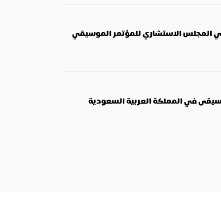
هيلين سيلدنا ، مؤسِّسة أسبوع TMW ، هي عضو في المجلس الاستشاري للمؤتمر الموسيقي 